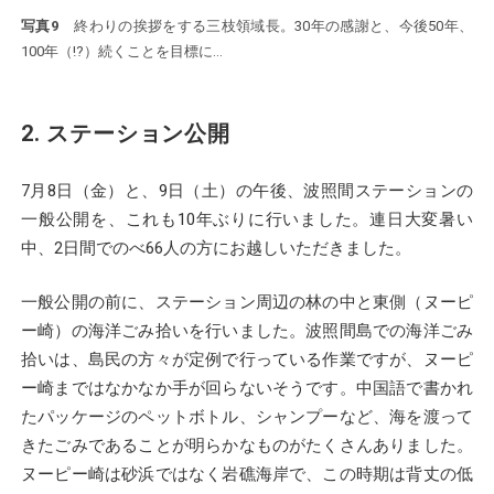
写真9
終わりの挨拶をする三枝領域長。30年の感謝と、今後50年、
100年（!?）続くことを目標に…
2. ステーション公開
7月8日（金）と、9日（土）の午後、波照間ステーションの
一般公開を、これも10年ぶりに行いました。連日大変暑い
中、2日間でのべ66人の方にお越しいただきました。
一般公開の前に、ステーション周辺の林の中と東側（ヌーピ
ー崎）の海洋ごみ拾いを行いました。波照間島での海洋ごみ
拾いは、島民の方々が定例で行っている作業ですが、ヌーピ
ー崎まではなかなか手が回らないそうです。中国語で書かれ
たパッケージのペットボトル、シャンプーなど、海を渡って
きたごみであることが明らかなものがたくさんありました。
ヌーピー崎は砂浜ではなく岩礁海岸で、この時期は背丈の低