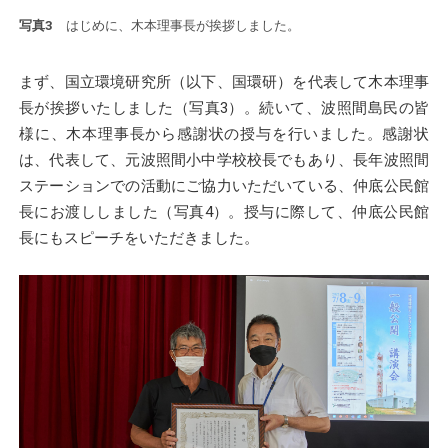
写真3
はじめに、木本理事長が挨拶しました。
まず、国立環境研究所（以下、国環研）を代表して木本理事
長が挨拶いたしました（写真3）。続いて、波照間島民の皆
様に、木本理事長から感謝状の授与を行いました。感謝状
は、代表して、元波照間小中学校校長でもあり、長年波照間
ステーションでの活動にご協力いただいている、仲底公民館
長にお渡ししました（写真4）。授与に際して、仲底公民館
長にもスピーチをいただきました。