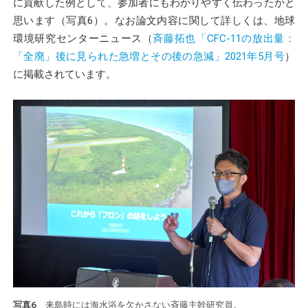
に貢献した例として、参加者にもわかりやすく伝わったかと
思います（写真6）。なお論文内容に関して詳しくは、地球
環境研究センターニュース（
斉藤拓也「CFC-11の放出量：
「全廃」後に見られた急増とその後の急減」2021年5月号
）
に掲載されています。
写真6
来島時には海水浴を欠かさない斉藤主幹研究員。