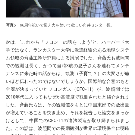
写真5
96周年祝いで迎え火を焚いて欲しい向井センター長。
次は、“これから「フロン」の話をしよう”と、ハーバード大
学ではなく、ランカスター大学に派遣経験のある地球システ
ム領域の斉藤主幹研究員による講演でした。斉藤氏も波照間
での観測は長く、かつて当時3歳の息子さんを連れてメンテ
ナンスに来た時の話からは、観測（子育て？）の大変さが痛
いほど伝わったのではないでしょうか。国際的な合意のもと
全廃が決まっていたフロンガス（CFC-11）が、波照間では
2010年代に入ってもなぜか高濃度で観測されたと紹介されま
した。斉藤氏らは、その観測値をもとに中国東部での放出量
が増えていることを突き止め、それを報告した論文をきっか
けとして、中国でのCFC-11の違法製造が取り締まられまし
た。この話は、波照間での長期観測が世界の環境保全に明確