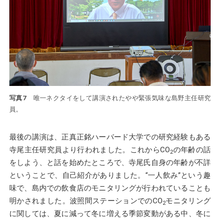
写真7
唯一ネクタイをして講演されたやや緊張気味な島野主任研究
員。
最後の講演は、正真正銘ハーバード大学での研究経験もある
寺尾主任研究員より行われました。これからCO
の年齢の話
2
をしよう、と話を始めたところで、寺尾氏自身の年齢が不詳
ということで、自己紹介がありました。“一人飲み”という趣
味で、島内での飲食店のモニタリングが行われていることも
明かされました。波照間ステーションでのCO
モニタリング
2
に関しては、夏に減って冬に増える季節変動がある中、冬に