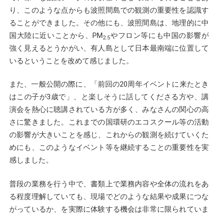
り、このような点からも波照間島での観測の重要性を認識す
ることができました。その他にも、波照間島は、地理的に中
国大陸に近いことから、PM
やフロン等にも中国の影響が
2.5
強く見えるとうかがい、有人島として日本最南端に位置して
いるということを改めて感じました。
また、一般公開の際に、「前回の20周年イベントに来たとき
はこの子が3歳で」、と楽しそうに話してくださる方や、講
演会を熱心に聴講されている方が多く、みなさんの関心の高
さに驚きました。これまでの国環研のエコスクール等の活動
の影響が大きいことを感じ、これからの観測を続けていくた
めにも、このようなイベント等を継続することの重要性を実
感しました。
普段の業務を行う中で、書類上で業務内容や全体の流れをあ
る程度理解していても、現場でどのような結果や成果につな
がっているか、を実際に体験する機会は非常に限られていま