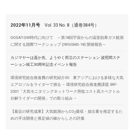
2022年11月号
Vol. 33 No. 8（通巻384号）
GOSAT-GW時代に向けて ～第18回宇宙からの温室効果ガス観測
に関する国際ワークショップ (IWGGMS-18) 開催報告～
カジマヤーは遥か先、ようやく而立のステーション 波照間ステ
ーション竣工30周年記念イベント報告
環境研究総合推進費の研究紹介30 東アジアにおける多様な大気
エアロゾルをライダーで測る
-
環境研究総合推進費課題 5RF-
2001「大気モニタリングネットワーク用低コスト高スペクトル
分解ライダーの開発」での取り組み
-
【最近の研究成果】大気観測からCO
吸収・放出量を推定するた
2
めの手法開発と推定値の確からしさの評価