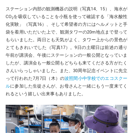
ステーション内部の観測機器の説明（写真14、15）、海水が
CO
を吸収していることを小瓶を使って確認する「海水酸性
2
化実験」（写真16）、そして希望者の方にはヘルメットと手
袋を着用いただいた上で、観測タワーの20m地点まで登って
もらいました。両日とも天気がよく、タワー上からの景色が
とてもきれいでした（写真17）。9日の土曜日は前述の通り
午前が講演会、午後にステーションの一般公開となっていま
したが、講演会も一般公開もどちらも来てくださる方がたく
さんいらっしゃいました。また、30周年記念イベントに先立
って行われた7月7日（木）の
波照間小中学校でのエコスクー
ル
に参加した生徒さんが、お母さんと一緒にもう一度来てく
れるという嬉しい出来事もありました。