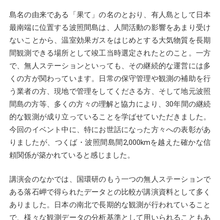
島名の由来である「果て」の名のとおり、有人島として日本
最南端に位置する波照間島は、人間活動の影響をあまり受け
ないことから、温室効果ガスをはじめとする大気物質を長期
間観測できる場所として竣工当時選定されたとのこと。一方
で、無人ステーションといっても、その継続的な運営には多
くの方が関わっています。日常の保守管理や観測の補助を行
う業者の方、現地で管理をしてくださる方、そして地元波照
間島の方等、多くの方々の理解と協力により、30年間の継続
的な観測が成り立っていることを学ばせていただきました。
今回のイベント中に、特にお世話になった方々への表彰があ
りましたが、つくば・波照間島間2,000kmを越えた確かな信
頼関係が築かれていると感じました。
講演会のなかでは、国環研のもう一つの無人ステーションで
ある落石岬で得られたデータとの比較が講演資料として多く
ありました。日本の南北で長期的な観測が行われていること
で、様々な観測データの分析基準として用いられることもあ