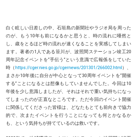
白く眩しい日差しの中、石垣島の新聞社やラジオ局を周った
のが、もう10年も前になるかと思うと、時の流れに唖然と
し、歳をとるほど時の流れが速くなることを実感してしまい
ます。著者の1人である笹川が、波照間ステーション竣工20
周年記念イベントを“手伝う”という意識で広報係をしていた
時（
https://cger.nies.go.jp/cgernews/201301/266002.html
）、
まさか10年後に自分が中心となって30周年イベントを“開催
する”ことになるとは想像もしていませんでした。今回は10
年後を少し意識しましたが、それはそれで重い気持ちになっ
てしまったのが正直なところです。ただ今回のイベント開催
に関係してくださった皆様は、どなたもとても前向きで協力
的で、次またイベントを行うことになっても何とかなるか
も、という気持ちが持てているのは救いです。