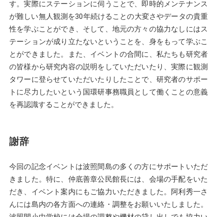
す。実際にステーションに伺うことで、即時的メンテナンス
が難しい無人観測を30年続けることの大変さやデータの貴重
性を学ぶことができ、そして、地元の方々の協力なしにはス
テーションが成り立たないということを、身をもって学ぶこ
とができました。また、イベントの合間に、私たちも研究者
の皆様から研究内容の説明をしていただいたり、実際に観測
タワーに登らせていただいたりしたことで、研究者のサポー
トに尽力したいという国環研事務職員として働くことの意義
を再認識することができました。
謝辞
今回の記念イベントは波照間島の多くの方にサポートいただ
きました。特に、仲底善章公民館長には、会場の手配をいた
だき、イベント案内にもご協力いただきました。阿利秀一さ
んには島内の各方面への連絡・調整をお願いいたしました。
波照間小中学校には会場の調整や機材の貸し出しでも協力い