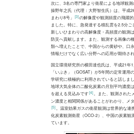
次に、3名の専門家より衛星による地球観測
操野年之氏（代理：大野智生氏）は、平成2
[3]
まわり8号」
の解像度や観測頻度の飛躍的
ました。特に、急発達する積乱雲を2.5分
新しいひまわりの高解像度・高頻度の観測
防災へ貢献します。また、観測する画像の種
類へ増えたことで、中国からの黄砂や、口
情報だけでなく広い分野への応用が期待さ
国立環境研究所の横田達也氏は、平成21年
「いぶき」（GOSAT）が5年間の定常運
学研究に積極的に利用されていると話しま
地球大気全体の二酸化炭素の月別平均濃度は季
[4]
を超える見込みです
。また、観測された
ン濃度と相関関係があることがわかり、メ
[5]
。温室効果ガスの衛星観測は世界的な連携
化炭素観測衛星（OCO-2）、中国の炭素観測
ています。