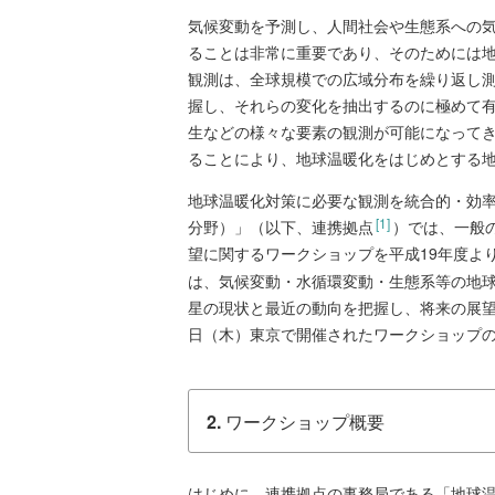
気候変動を予測し、人間社会や生態系への
ることは非常に重要であり、そのためには
観測は、全球規模での広域分布を繰り返し
握し、それらの変化を抽出するのに極めて
生などの様々な要素の観測が可能になって
ることにより、地球温暖化をはじめとする
地球温暖化対策に必要な観測を統合的・効
[1]
分野）」（以下、連携拠点
）では、一般
望に関するワークショップを平成19年度よ
は、気候変動・水循環変動・生態系等の地
星の現状と最近の動向を把握し、将来の展望
日（木）東京で開催されたワークショップ
2.
ワークショップ概要
はじめに、連携拠点の事務局である「地球