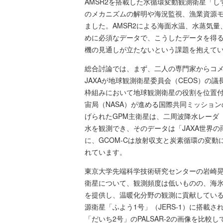
AMSR2を搭載した水循環変動観測衛星「し
のメカニズムの解明や海況監視、漁業資源
ました。AMSR2による海面水温、水蒸気
めに必須なデータで、こうしたデータを得る
機の見通しが立たないという課題を抱えて
総合討論では、まず、二人の専門家からコメ
JAXAが地球観測衛星委員会（CEOS）の
枠組みにおいて地球観測衛星の役割を位置付
宙局（NASA）が進める国際共同ミッション
げられたGPM主衛星は、二周波降水レーダ
水を観測でき、そのデータは「JAXA世界
に、GCOM-Cは放射収支と炭素循環の変
れています。
東京大学先端科学技術研究センターの岩崎晃
衛星について、観測頻度は低いものの、海
を提供し、温暖化分野の観測に貢献している
源衛星「ふよう1号」（JERS-1）に搭載され
「だいち2号」のPALSAR-2の画像を比