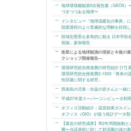
地球環境概観第5次報告書（GEO5
づきつつある地球〜
インタビュー「地球温暖化の事典」に書
陸面過程のより普遍的な理解を目指し
陸域生態系を多角的に観る 日本学術
前線」参加報告
衛星による地球観測の現状と今後の展
クショップ開催報告—
環境研究総合推進費の研究紹介 [17
環境研究総合推進費2-1303「将来
性回避に関する研究」
西表島の児童・生徒の皆さんと一緒に
平成27年度スーパーコンピュータ利
オフィス活動紹介：温室効果ガスイン
オフィス（GIO）が扱う統計データ類
【最近の研究成果】準2年周期振動と
響〜当該過程に対して対流圏の波の果