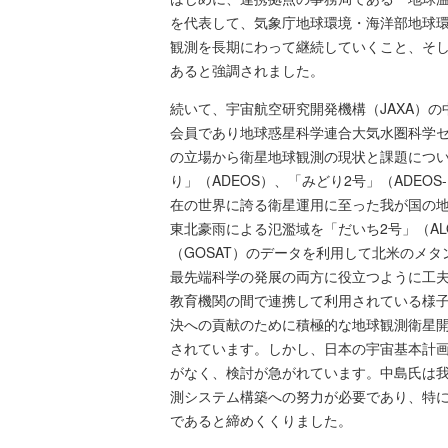
を代表して、気象庁地球環境・海洋部地球
観測を長期にわって継続していくこと、そ
あると強調されました。
続いて、宇宙航空研究開発機構（JAXA）
会員であり地球惑星科学連合大気水圏科学
の立場から衛星地球観測の現状と課題につい
り」（ADEOS）、「みどり2号」（ADEO
在の世界に誇る衛星運用に至った我が国の地
東北豪雨による氾濫域を「だいち2号」（AL
（GOSAT）のデータを利用して北米のメ
最先端科学の発展の両方に役立つように工
教育機関の間で連携して利用されている様
決への貢献のために積極的な地球観測衛星開発
されています。しかし、日本の宇宙基本計画
がなく、検討が急がれています。中島氏は
測システム構築への努力が必要であり、特に
であると締めくくりました。