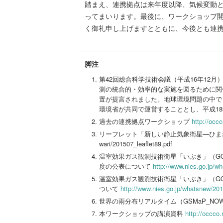
踏まえ、連携拠点は来年度以降、気候変動
ってまいります。最後に、ワークショップ
く御礼申し上げますとともに、今後とも連
脚注
第42回総合科学技術会議（平成16年12
測の統合的・効率的な実施を図るために関
置が提言されました。地球環境問題の中で
環境省が共同で運営することとし、平成1
過去の連携拠点ワークショップ
http://occc
リーフレット「新しい静止気象衛星—ひま
wari/201507_leaflet89.pdf
温室効果ガス観測技術衛星「いぶき」（G
度の公表について
http://www.nies.go.jp/
温室効果ガス観測技術衛星「いぶき」（G
ついて
http://www.nies.go.jp/whatsnew/20
世界の雨分布リアルタイム（GSMaP_NO
本ワークショップの講演資料
http://occco