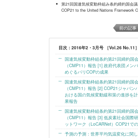
第21回国連気候変動枠組み条約締約国会議（The twenty-f
COP21 to the United Nations Framework
前の記事
目次：2016年2・3月号 ［Vol.26 No.1
国連気候変動枠組条約第21回締約国会
（CMP11）報告 [1] 政府代表団
めぐるパリCOPの成果
国連気候変動枠組条約第21回締約国会
（CMP11）報告 [2] COP21ジ
おける国の気候変動緩和策の進捗を計
果報告
国連気候変動枠組条約第21回締約国会
（CMP11）報告 [3] 低炭素社会国
ットワーク（LoCARNet）COP21
予測の予測：世界平均気温変化に関し