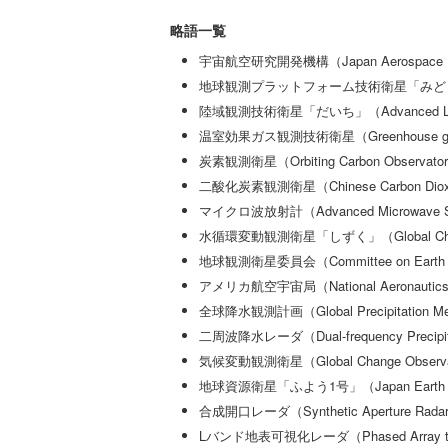
略語一覧
宇宙航空研究開発機構（Japan Aerospace Expl
地球観測プラットフォーム技術衛星「みどり」（Advanc
陸域観測技術衛星「だいち」（Advanced Land Ob
温室効果ガス観測技術衛星（Greenhouse gases 
炭素観測衛星（Orbiting Carbon Observato
二酸化炭素観測衛星（Chinese Carbon Dioxide O
マイクロ波放射計（Advanced Microwave Sca
水循環変動観測衛星「しずく」（Global Change O
地球観測衛星委員会（Committee on Earth Obse
アメリカ航空宇宙局（National Aeronautics an
全球降水観測計画（Global Precipitation M
二周波降水レーダ（Dual-frequency Precipita
気候変動観測衛星（Global Change Observatio
地球資源衛星「ふよう1号」（Japan Earth Resou
合成開口レーダ（Synthetic Aperture Rada
Lバンド地表可視化レーダ（Phased Array type L-