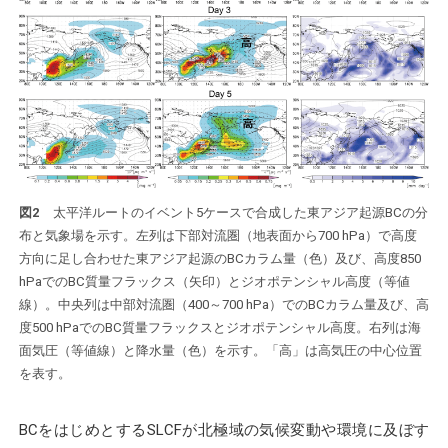
図2
太平洋ルートのイベント5ケースで合成した東アジア起源BCの分
布と気象場を示す。左列は下部対流圏（地表面から700 hPa）で高度
方向に足し合わせた東アジア起源のBCカラム量（色）及び、高度850
hPaでのBC質量フラックス（矢印）とジオポテンシャル高度（等値
線）。中央列は中部対流圏（400～700 hPa）でのBCカラム量及び、高
度500 hPaでのBC質量フラックスとジオポテンシャル高度。右列は海
面気圧（等値線）と降水量（色）を示す。「高」は高気圧の中心位置
を表す。
BCをはじめとするSLCFが北極域の気候変動や環境に及ぼす