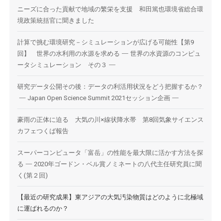
ニーズに合った貢献で地域の繁栄を支援 和田篤也環境省総合環
境政策統括官に聞きました
計算で挑む環境研究－シミュレーションが広げる可能性【第9
回】 世界の水利用の水源を求める
−
世界の水資源のコンピュ
ータシミュレーション その３
−
研究データ公開その後：データの利活用状況をどう把握するか？
−
Japan Open Science Summit 2021セッション企画
−
豪雨の正体に迫る 大気の川×線状降水帯 第8回気象サイエンス
カフェつくば報告
スーパーコンピュータ「富岳」の性能を最大限に活かす方法を探
る
−
2020年ゴードン・ベル賞ノミネートの八代主任研究員に聞
く(第２回)
【最近の研究成果】東アジアの大気汚染物質はどのように北極域
に運ばれるのか？