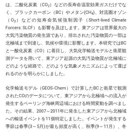
は、二酸化炭素（CO
）などの長寿命温室効果ガスだけでな
2
く、ブラックカーボン（BC）やメタン(CH
)、対流圏オゾン
4
（O
）などの短寿命気候強制因子（Short-lived Climate
3
Forcers: SLCF）も影響を及ぼします。東アジアは世界最大の
大気汚染物質の発生源であり、排出された汚染物質の一部は
北極域まで到達し、気候や環境に影響します。本研究ではBC
と一酸化炭素（CO）に着目し、大気化学輸送モデルと衛星観
測データを用いて、東アジア起源の大気汚染物質が北極域に
どのような経路で、どのような気象メカニズムによって運ば
れるのかを明らかにしました。
化学輸送モデル（GEOS-Chem）で計算したBCと衛星で観測
されたCOのデータについて、東アジアから北極域への流入が
発生するベーリング海峡周辺域における時間変動を調べまし
た。その結果、2007～2011年に発生した東アジアから北極域
への輸送イベントを11個特定しました。イベントが発生する
季節は春季(3～5月)が最も頻度が高く、秋季(9～11月）、冬