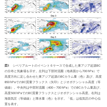
図1
シベリアルートのイベント６ケースで合成した東アジア起源BC
の分布と気象場を示す。左列は下部対流圏（地表面から700 hPa）で
高度方向に足し合わせた東アジア起源のBCカラム量（色）及び、高度
850 hPaでのBC質量フラックス（矢印）とジオポテンシャル高度（等
値線）。中央列は中部対流圏（400～700 hPa）でのBCカラム量及び、
高度500 hPaでのBC質量フラックスとジオポテンシャル高度。右列は
海面気圧（等値線）と降水量（色）を示す。「低」は低気圧の中心位
置を表す。