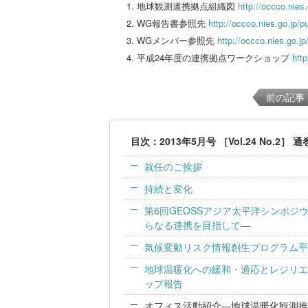
地球観測連携拠点組織図
http://occco.nies
WG報告書参照先
http://occco.nies.go.jp/p
WGメンバー参照先
http://occco.nies.go.jp
平成24年度の連携拠点ワークショップ
htt
前の記事
目次：2013年5月号 ［Vol.24 No.2］ 
就任のご挨拶
持続と変化
第6回GEOSSアジア太平洋シンポジ
らなる連携を目指して—
気候変動リスク情報創生プログラム平
地球温暖化への緩和・適応とレジリエ
ップ報告
オフィス活動紹介—地球温暖化観測推