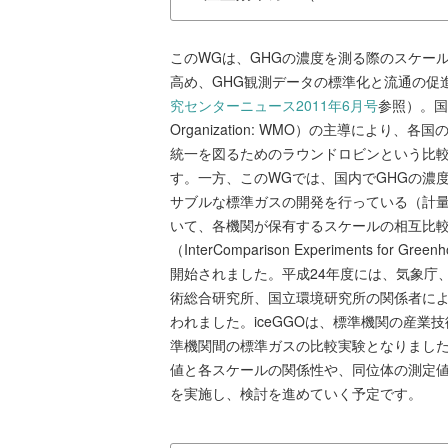
このWGは、GHGの濃度を測る際のスケー
高め、GHG観測データの標準化と流通の促
究センターニュース2011年6月号
参照）。国際
Organization: WMO）の主導によ
統一を図るためのラウンドロビンという比
す。一方、このWGでは、国内でGHGの濃
サブルな標準ガスの開発を行っている（計
いて、各機関が保有するスケールの相互比較を
（InterComparison Experiments for 
開始されました。平成24年度には、気象庁
術総合研究所、国立環境研究所の関係者に
われました。iceGGOは、標準機関の産
準機関間の標準ガスの比較実験となりまし
値と各スケールの関係性や、同位体の測定値
を実施し、検討を進めていく予定です。